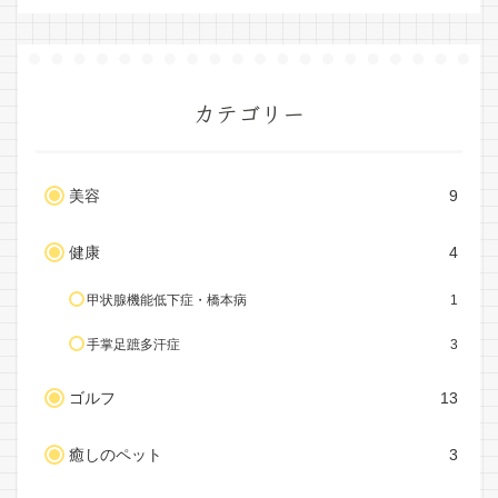
カテゴリー
美容
9
健康
4
甲状腺機能低下症・橋本病
1
手掌足蹠多汗症
3
ゴルフ
13
癒しのペット
3