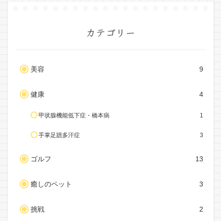
カテゴリー
美容
9
健康
4
甲状腺機能低下症・橋本病
1
手掌足蹠多汗症
3
ゴルフ
13
癒しのペット
3
挑戦
2