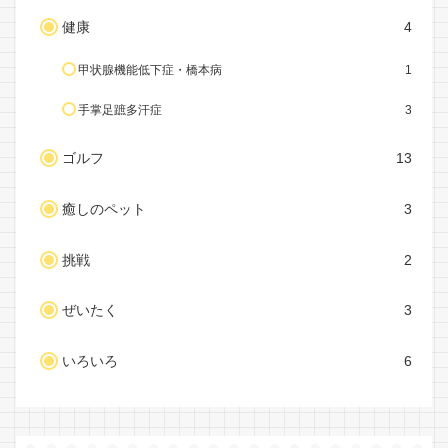
健康
4
甲状腺機能低下症・橋本病
1
手掌足蹠多汗症
3
ゴルフ
13
癒しのペット
3
挑戦
2
ぜいたく
3
いろいろ
6